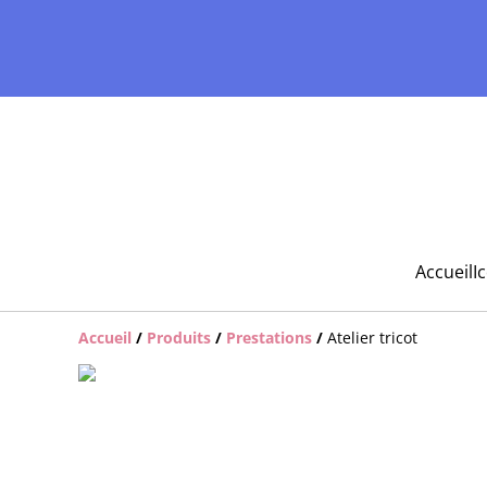
Accueil
I
Accueil
/
Produits
/
Prestations
/
Atelier tricot