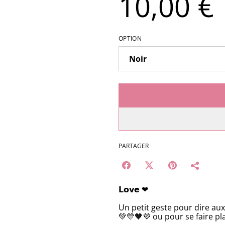
10,00 €
OPTION
PARTAGER
𝗟𝗼𝘃𝗲 ❤
Un petit geste pour dire au
💚💛🧡💜 ou pour se faire pla